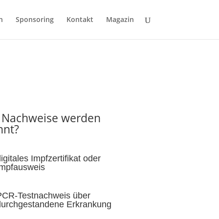
n
Sponsoring
Kontakt
Magazin
 Nachweise werden
nnt?
igitales Impfzertifikat oder
Impfausweis
PCR-Testnachweis über
durchgestandene Erkrankung