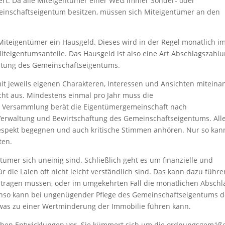
rt. Da alle Miteigentümer einer WEG immer Sonder- oder
meinschaftseigentum besitzen, müssen sich Miteigentümer an den
iteigentümer ein Hausgeld. Dieses wird in der Regel monatlich i
iteigentumsanteile. Das Hausgeld ist also eine Art Abschlagszahl
altung des Gemeinschaftseigentums.
t jeweils eigenen Charakteren, Interessen und Ansichten miteina
cht aus. Mindestens einmal pro Jahr muss die
er Versammlung berät die Eigentümergemeinschaft nach
Verwaltung und Bewirtschaftung des Gemeinschaftseigentums. All
Respekt begegnen und auch kritische Stimmen anhören. Nur so kan
ten.
tümer sich uneinig sind. Schließlich geht es um finanzielle und
 die Laien oft nicht leicht verständlich sind. Das kann dazu führe
tragen müssen, oder im umgekehrten Fall die monatlichen Abschl
enso kann bei ungenügender Pflege des Gemeinschaftseigentums d
 was zu einer Wertminderung der Immobilie führen kann.
lchen Entwicklungen vor. Sie kümmert sich um die ordnungsgemäß