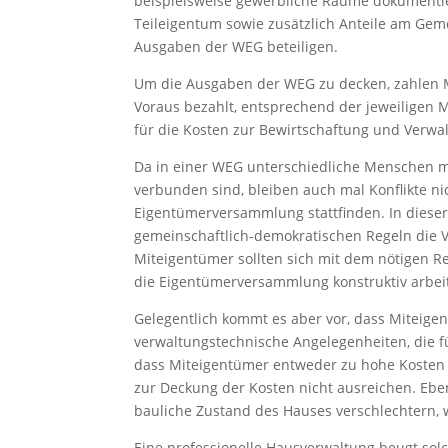
beispielsweise gewerbliche Räume dokumentie
Teileigentum sowie zusätzlich Anteile am Ge
Ausgaben der WEG beteiligen.
Um die Ausgaben der WEG zu decken, zahlen M
Voraus bezahlt, entsprechend der jeweiligen M
für die Kosten zur Bewirtschaftung und Verw
Da in einer WEG unterschiedliche Menschen mi
verbunden sind, bleiben auch mal Konflikte ni
Eigentümerversammlung stattfinden. In dies
gemeinschaftlich-demokratischen Regeln die 
Miteigentümer sollten sich mit dem nötigen 
die Eigentümerversammlung konstruktiv arbei
Gelegentlich kommt es aber vor, dass Miteigen
verwaltungstechnische Angelegenheiten, die für
dass Miteigentümer entweder zu hohe Kosten 
zur Deckung der Kosten nicht ausreichen. Eb
bauliche Zustand des Hauses verschlechtern,
Eine professionelle Hausverwaltung beugt so