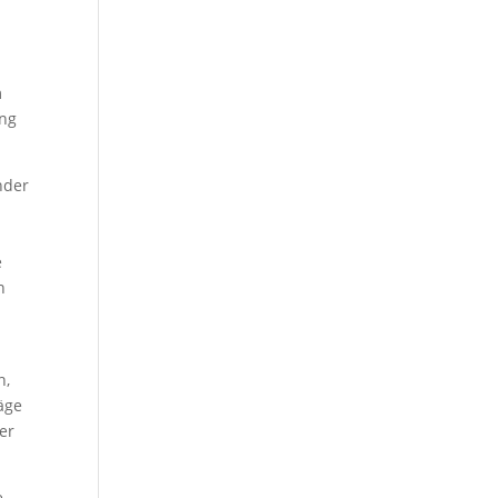
m
ung
nder
e
n
n,
äge
er
e