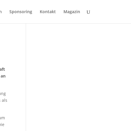
n
Sponsoring
Kontakt
Magazin
aft
 an
ung
 als
tum
wie