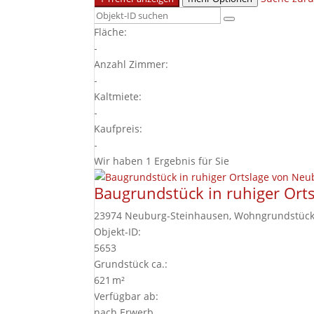
Fläche:
-
Anzahl Zimmer:
-
Kaltmiete:
-
Kaufpreis:
-
Wir haben 1 Ergebnis für Sie
Baugrundstück in ruhiger Orts
23974 Neuburg-Steinhausen, Wohngrundstüc
Objekt-ID:
5653
Grund­stück ca.:
621 m²
Verfügbar ab:
nach Erwerb