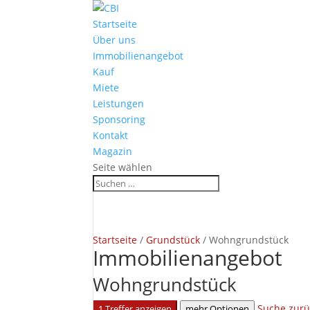
Startseite
Über uns
Immobilienangebot
Kauf
Miete
Leistungen
Sponsoring
Kontakt
Magazin
Seite wählen
Startseite
/
Grundstück
/
Wohngrundstück
Immobilien­angebot
Wohngrundstück
Suche zurü
1 Treffer anzeigen
mehr Optionen