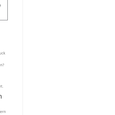
uck
en?
t.
n
fern