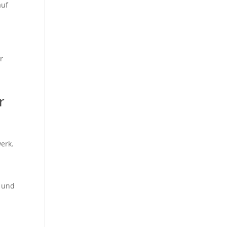
auf
r
r
erk.
s und