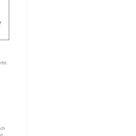
rbt.
uch
nd