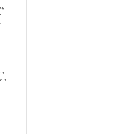
ise
m
u
gen
 ein