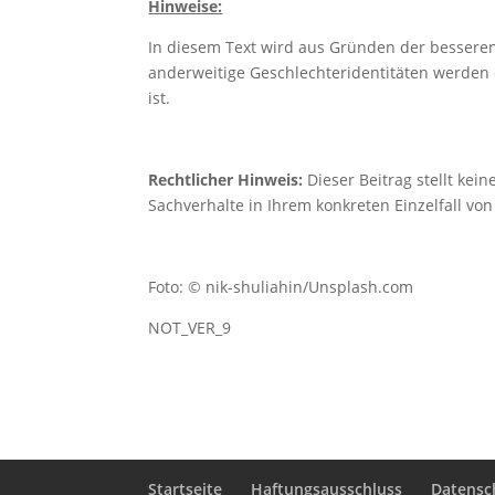
Hinweise:
In diesem Text wird aus Gründen der bessere
anderweitige Geschlechteridentitäten werden d
ist.
Rechtlicher Hinweis:
Dieser Beitrag stellt kein
Sachverhalte in Ihrem konkreten Einzelfall vo
Foto: © nik-shuliahin/Unsplash.com
NOT_VER_9
Startseite
Haftungsausschluss
Datensc