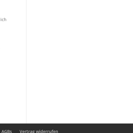
d
lich
e
AGBs
Vertrag widerrufen