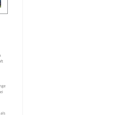
n
ft
ange
ei
 als