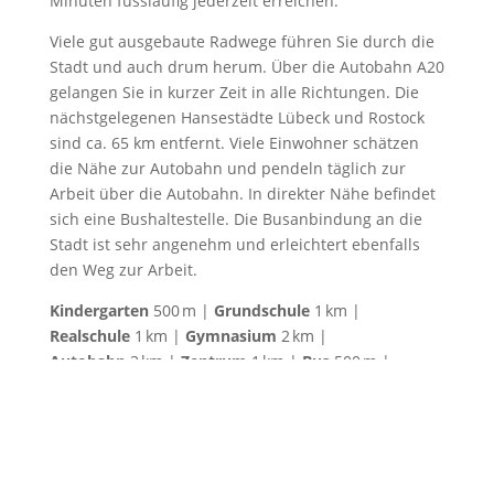
Minuten fussläufig jederzeit erreichen.
Viele gut ausgebaute Radwege führen Sie durch die
Stadt und auch drum herum. Über die Autobahn A20
gelangen Sie in kurzer Zeit in alle Richtungen. Die
nächstgelegenen Hansestädte Lübeck und Rostock
sind ca. 65 km entfernt. Viele Einwohner schätzen
die Nähe zur Autobahn und pendeln täglich zur
Arbeit über die Autobahn. In direkter Nähe befindet
sich eine Bushaltestelle. Die Busanbindung an die
Stadt ist sehr angenehm und erleichtert ebenfalls
den Weg zur Arbeit.
Kindergarten
500 m |
Grundschule
1 km |
Realschule
1 km |
Gymnasium
2 km |
Autobahn
3 km |
Zentrum
1 km |
Bus
500 m |
Einkaufsmöglichkeiten
500 m
Die Position der Immobilie auf Google Maps ansehen
(Link auf externe Website)
Immobiliendaten-Import und Darstellung für